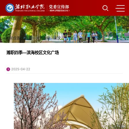
当前位置：
首 页
>>
光影潍职
>>
正文
潍职四季—滨海校区文化广场
2025-04-22